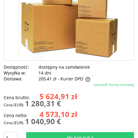
Dostępność:
dostępny na zamówienie
Wysyłka w:
14 dni
Dostawa:
205,41 zł
- Kurier DPD
sprawdź formy dostawy
Cena nie zawiera ewentualnych kosztów płatności
5 624,91 zł
Cena brutto:
1 280,31 €
Cena (EUR):
4 573,10 zł
Cena netto:
1 040,90 €
Cena (EUR):
do koszyka