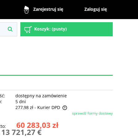
Zaloguj się
Zarejestruj się
Koszyk:
(pusty)
ść:
dostępny na zamówienie
w:
5 dni
277,98 zł
- Kurier DPD
sprawdź formy dostawy
 zawiera ewentualnych kosztów
60 283,03 zł
to:
i
13 721,27 €
: