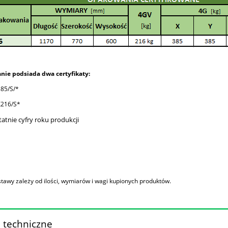
ie podsiada dwa certyfikat
y:
85/S/*
216/S*
atnie cyfry roku produkcji
tawy zależy od ilości, wymiarów i wagi kupionych produktów.
 techniczne