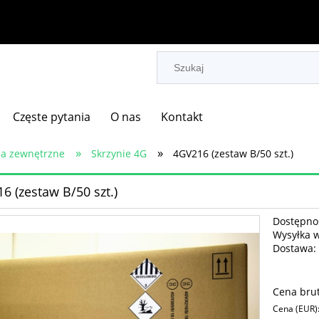
Częste pytania
O nas
Kontakt
»
»
a zewnętrzne
Skrzynie 4G
4GV216 (zestaw B/50 szt.)
6 (zestaw B/50 szt.)
Dostępno
Wysyłka 
Dostawa:
Cena nie
Cena brut
płatnośc
Cena (EUR)