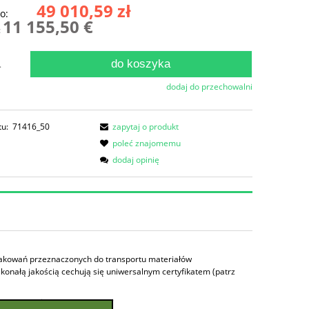
49 010,59 zł
o:
11 155,50 €
:
do koszyka
.
dodaj do przechowalni
tu:
71416_50
zapytaj o produkt
poleć znajomemu
dodaj opinię
opakowań przeznaczonych do transportu materiałów
nałą jakością cechują się uniwersalnym certyfikatem (patrz