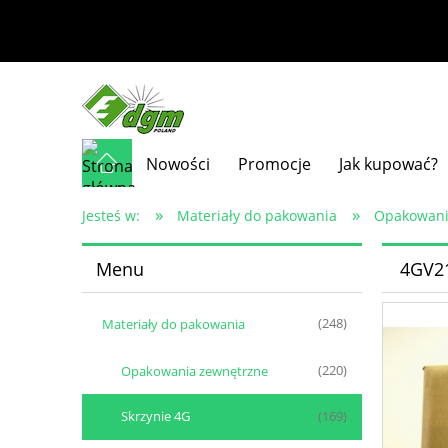
Nowości
Promocje
Jak kupować?
»
»
Jesteś w:
Materiały do pakowania
Opakowani
Menu
4GV21
Materiały do pakowania
(248)
Opakowania zewnętrzne
(220)
Skrzynie 4G
(169)