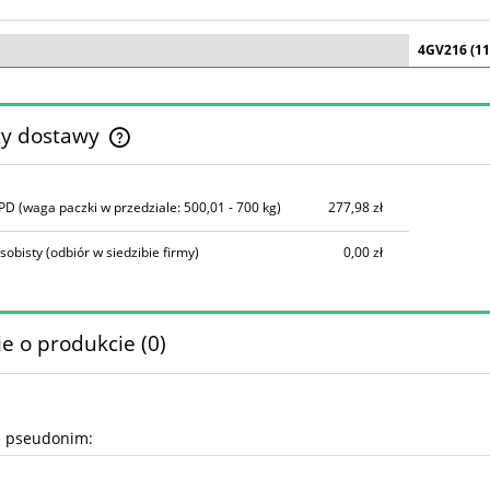
4GV216 (11
ty dostawy
Cena nie zawiera ewentualnych kosztów
DPD
(waga paczki w przedziale: 500,01 - 700 kg)
277,98 zł
płatności
sobisty
(odbiór w siedzibie firmy)
0,00 zł
e o produkcie (0)
b pseudonim: