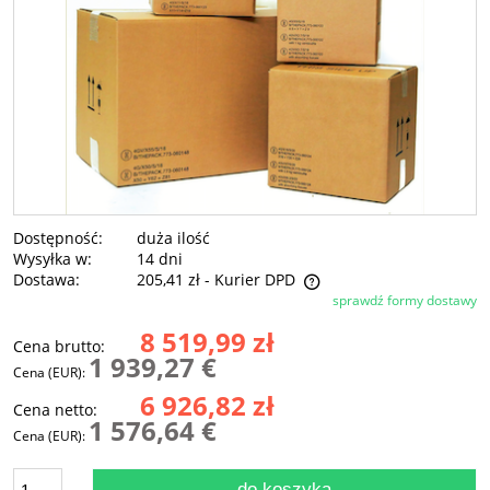
Dostępność:
duża ilość
Wysyłka w:
14 dni
Dostawa:
205,41 zł
- Kurier DPD
sprawdź formy dostawy
Cena nie zawiera ewentualnych kosztów płatności
8 519,99 zł
Cena brutto:
1 939,27 €
Cena (EUR):
6 926,82 zł
Cena netto:
1 576,64 €
Cena (EUR):
do koszyka