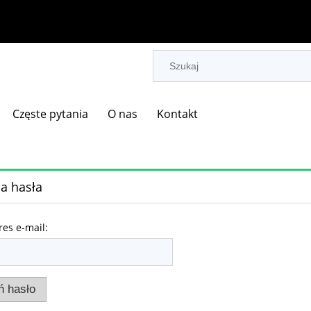
Częste pytania
O nas
Kontakt
a hasła
res e-mail:
ń hasło