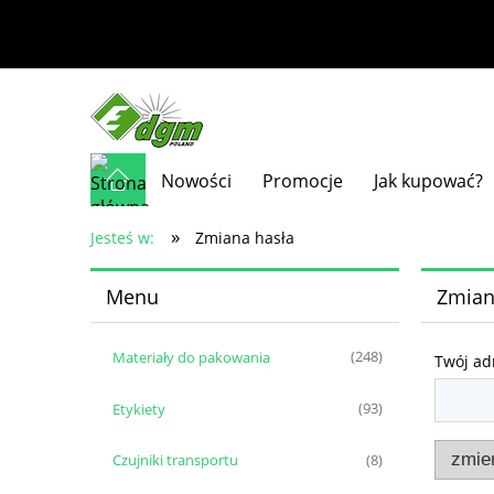
Nowości
Promocje
Jak kupować?
»
Jesteś w:
Zmiana hasła
Menu
Zmian
Materiały do pakowania
(248)
Twój ad
Etykiety
(93)
zmie
Czujniki transportu
(8)