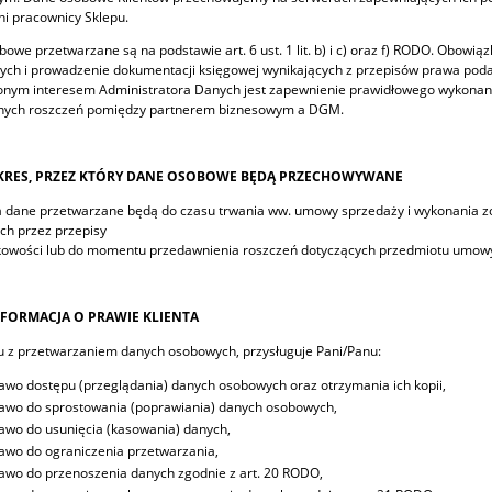
i pracownicy Sklepu.
owe przetwarzane są na podstawie art. 6 ust. 1 lit. b) i c) oraz f) RODO. Obow
ch i prowadzenie dokumentacji księgowej wynikających z przepisów prawa pod
onym interesem Administratora Danych jest zapewnienie prawidłowego wykonani
nych roszczeń pomiędzy partnerem biznesowym a DGM.
KRES, PRZEZ KTÓRY DANE OSOBOWE BĘDĄ PRZECHOWYWANE
 dane przetwarzane będą do czasu trwania ww. umowy sprzedaży i wykonania z
ch przez przepisy
kowości lub do momentu przedawnienia roszczeń dotyczących przedmiotu umow
NFORMACJA O PRAWIE KLIENTA
 z przetwarzaniem danych osobowych, przysługuje Pani/Panu:
awo dostępu (przeglądania) danych osobowych oraz otrzymania ich kopii,
awo do sprostowania (poprawiania) danych osobowych,
awo do usunięcia (kasowania) danych,
awo do ograniczenia przetwarzania,
awo do przenoszenia danych zgodnie z art. 20 RODO,