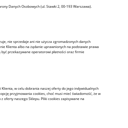
hrony Danych Osobowych (ul. Stawki 2, 00-193 Warszawa).
Pochłaniacz kontenerowy
CARGOSORB Pole 1200g- 8 szt.
1 066,15 zł
uje, nie sprzedaje ani nie użycza zgromadzonych danych
do koszyka
enie Klienta albo na żądanie uprawnionych na podstawie prawa
być przekazywane operatorowi płatności oraz firmie
 Klienta, w celu dobrania naszej oferty do jego indywidualnych
ej opcję przyjmowania cookies, choć musi mieć świadomość, że w
z oferty naszego Sklepu. Pliki cookies zapisywane na