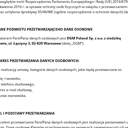
względzie treść Rozporządzenia Parlamentu Europejskiego i Rady (UE) 2016/679
 kwietnia 2016 r. w sprawie ochrony osób fizycznych w związku z przetwarzani
az uchylenia dyrektywy 95/46/WE (ogólne rozporządzenie o ochronie danych) (da
ANE PODMIOTU PRZETWARZAJĄCEHO DANE OSOBOWE
ratorem Pani/Pana danych osobowych jest
DGM Poland Sp. z o.o. z siedzibą
wie, ul. Łączyny 3, 02-820 Warszawa
(dalej „DGM”).
AKRES PRZETWARZANIA DANYCH OSOBOWYCH:
 realizacją umowy, kategorie danych osobowych, jakie będą przetwarzane to:
ię i nazwisko,
 telefonu służbowego,
res e-mail służbowy,
zwa stanowiska.
EL I PODSTAWY PRZETWARZANIA
celem przetwarzania Pani/Pana danych osobowych jest realizacja postanowień
ym. Dane osobowe Klientów przechowujemy na serwerach zapewniających ich peł