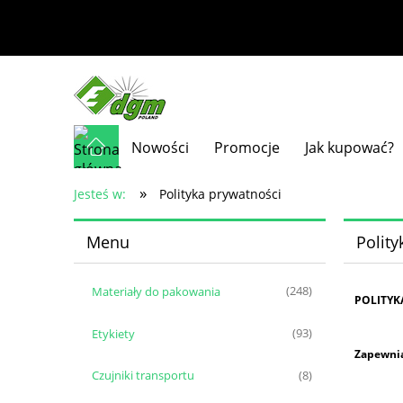
Nowości
Promocje
Jak kupować?
»
Jesteś w:
Polityka prywatności
Menu
Polity
Materiały do pakowania
(248)
POLITYK
Etykiety
(93)
Zapewnia
Czujniki transportu
(8)