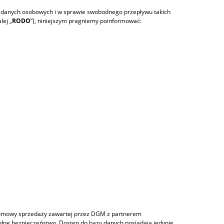
em danych osobowych i w sprawie swobodnego przepływu takich
lej „
RODO
”), niniejszym pragniemy poinformować:
 umowy sprzedaży zawartej przez DGM z partnerem
ne bezpieczeństwo. Dostęp do bazy danych posiadają jedynie