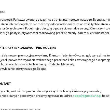
NKI
 zwrócić Państwa uwagę, że jeżeli na stronie internetowej naszego Sklepu zam
 stron internetowych, to nie możemy odpowiadać ani za zawartość tychże stron, 
atorów tych stron. Podejmując decyzję o przejściu na takie strony, Klient czyni 
a się z polityką prywatności realizowaną przez te strony, zanim Klient udostępn
ATERIAŁY REKLAMOWO - PROMOCYJNE
 reklamowo - promocyjne wysyłamy Klientom jedynie wówczas, gdy wyrazili na to
, jeżeli potwierdzi wyraźnie wskazanego przez nas linka zawierającego akceptac
h, rabatach i nowościach w naszym Sklepie. Materiały
ą wyłącznie oferty naszego Sklepu.
ONTAKT
pytania, wnioski i sugestie odnoszące się do ochrony Państwa prywatności,
ólności danych osobowych prosimy zgłaszać na adres
sklep@dgmpoland.pl
bądź 