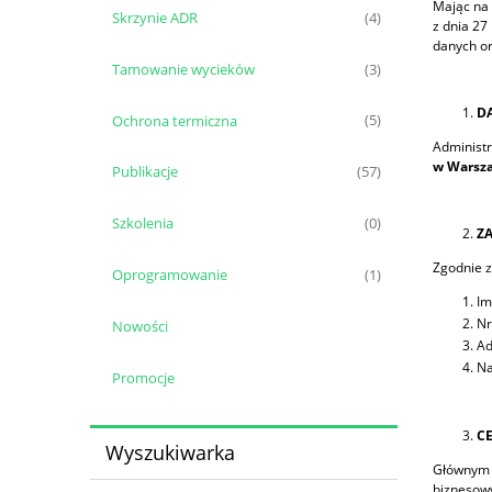
Mając na 
Skrzynie ADR
(4)
z dnia 27
danych or
Tamowanie wycieków
(3)
D
Ochrona termiczna
(5)
Administ
w Warsza
Publikacje
(57)
Szkolenia
(0)
Z
Zgodnie z
Oprogramowanie
(1)
Im
Nr
Nowości
Ad
Na
Promocje
C
Wyszukiwarka
Głównym 
biznesow