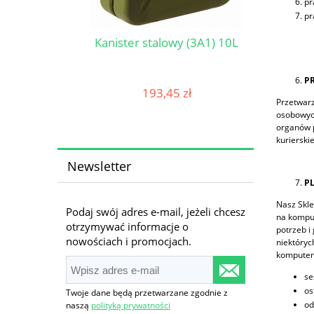
pr
pr
Węże 
litem
Kanister stalowy (3A1) 10L
P
193,45 zł
 €)
Przetwarz
osobowych
organów p
kurierskie
Newsletter
PL
Nasz Skle
Podaj swój adres e-mail, jeżeli chcesz
na komput
otrzymywać informacje o
potrzeb i
nowościach i promocjach.
niektóryc
komputerz
se
os
Twoje dane będą przetwarzane zgodnie z
od
naszą
polityką prywatności