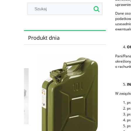
uprawnien
Dane osob
podatkowy
uzasadni
ewentual
Produkt dnia
O
Pani/Pana
określony
o rachun
I
W związku
pr
pr
pr
pr
pr