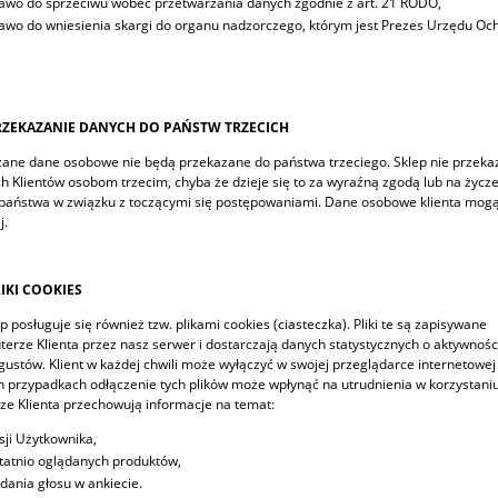
awo do sprzeciwu wobec przetwarzania danych zgodnie z art. 21 RODO,
awo do wniesienia skargi do organu nadzorczego, którym jest Prezes Urzędu Oc
Etykieta UN 3481 - Lithium
chłonne 3 m, 4 szt.
Batteries - Ion
2,28 zł
830,66 zł
RZEKAZANIE DANYCH DO PAŃSTW TRZECICH
(0,52 €)
Cena (EUR):
ane dane osobowe nie będą przekazane do państwa trzeciego. Sklep nie przekaz
do koszyka
 Klientów osobom trzecim, chyba że dzieje się to za wyraźną zgodą lub na życz
do koszyka
aństwa w związku z toczącymi się postępowaniami. Dane osobowe klienta mogą 
j.
IKI COOKIES
p posługuje się również tzw. plikami cookies (ciasteczka). Pliki te są zapisywane
erze Klienta przez nasz serwer i dostarczają danych statystycznych o aktywności
 gustów. Klient w każdej chwili może wyłączyć w swojej przeglądarce internetow
h przypadkach odłączenie tych plików może wpłynąć na utrudnienia w korzystaniu 
e Klienta przechowują informacje na temat:
sji Użytkownika,
tatnio oglądanych produktów,
dania głosu w ankiecie.