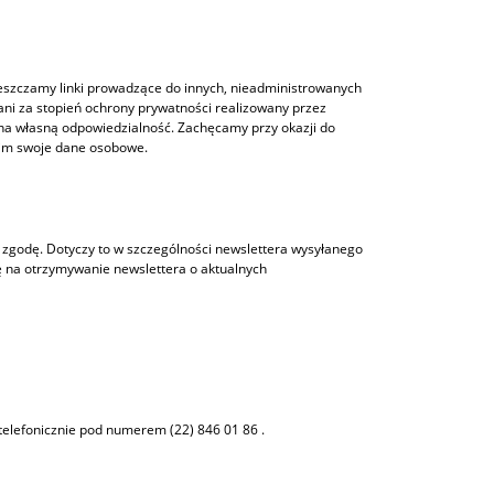
ieszczamy linki prowadzące do innych, nieadministrowanych
ani za stopień ochrony prywatności realizowany przez
to na własną odpowiedzialność. Zachęcamy przy okazji do
i im swoje dane osobowe.
 zgodę. Dotyczy to w szczególności newslettera wysyłanego
ję na otrzymywanie newslettera o aktualnych
telefonicznie pod numerem (22) 846 01 86 .