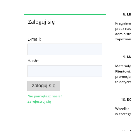
LI
Zaloguj się
Pragniemy
przez nas
administr
E-mail:
zapoznani
M
Hasło:
Materiały
Klientowi
promocjac
te dotycz
zaloguj się
Nie pamiętasz hasła?
K
Zarejestruj się
Wszelkie 
w szczeg