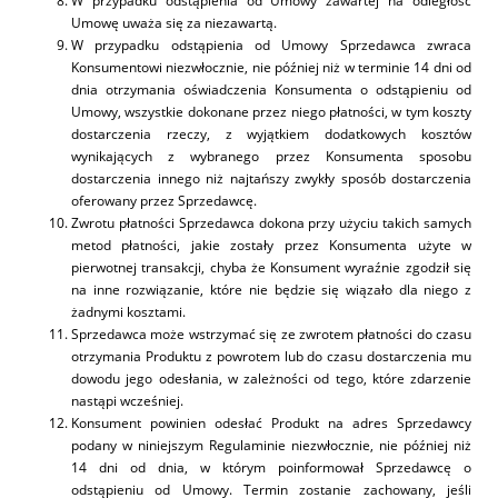
W przypadku odstąpienia od Umowy zawartej na odległość
Umowę uważa się za niezawartą.
W przypadku odstąpienia od Umowy Sprzedawca zwraca
Konsumentowi niezwłocznie, nie później niż w terminie 14 dni od
dnia otrzymania oświadczenia Konsumenta o odstąpieniu od
Umowy, wszystkie dokonane przez niego płatności, w tym koszty
dostarczenia rzeczy, z wyjątkiem dodatkowych kosztów
wynikających z wybranego przez Konsumenta sposobu
dostarczenia innego niż najtańszy zwykły sposób dostarczenia
oferowany przez Sprzedawcę.
Zwrotu płatności Sprzedawca dokona przy użyciu takich samych
metod płatności, jakie zostały przez Konsumenta użyte w
pierwotnej transakcji, chyba że Konsument wyraźnie zgodził się
na inne rozwiązanie, które nie będzie się wiązało dla niego z
żadnymi kosztami.
Sprzedawca może wstrzymać się ze zwrotem płatności do czasu
otrzymania Produktu z powrotem lub do czasu dostarczenia mu
dowodu jego odesłania, w zależności od tego, które zdarzenie
nastąpi wcześniej.
Konsument powinien odesłać Produkt na adres Sprzedawcy
podany w niniejszym Regulaminie niezwłocznie, nie później niż
14 dni od dnia, w którym poinformował Sprzedawcę o
odstąpieniu od Umowy. Termin zostanie zachowany, jeśli