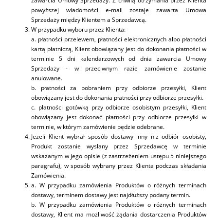
zawarcia Umowy Sprzedaży. Z chwilą otrzymania przez Klienta
powyższej wiadomości e-mail zostaje zawarta Umowa
Sprzedaży między Klientem a Sprzedawcą.
W przypadku wyboru przez Klienta:
a. płatności przelewem, płatności elektronicznych albo płatności
kartą płatniczą, Klient obowiązany jest do dokonania płatności w
terminie 5 dni kalendarzowych od dnia zawarcia Umowy
Sprzedaży - w przeciwnym razie zamówienie zostanie
anulowane.
b. płatności za pobraniem przy odbiorze przesyłki, Klient
obowiązany jest do dokonania płatności przy odbiorze przesyłki.
c. płatności gotówką przy odbiorze osobistym przesyłki, Klient
obowiązany jest dokonać płatności przy odbiorze przesyłki w
terminie, w którym zamówienie będzie odebrane.
Jeżeli Klient wybrał sposób dostawy inny niż odbiór osobisty,
Produkt zostanie wysłany przez Sprzedawcę w terminie
wskazanym w jego opisie (z zastrzeżeniem ustępu 5 niniejszego
paragrafu), w sposób wybrany przez Klienta podczas składania
Zamówienia.
a. W przypadku zamówienia Produktów o różnych terminach
dostawy, terminem dostawy jest najdłuższy podany termin.
b. W przypadku zamówienia Produktów o różnych terminach
dostawy, Klient ma możliwość żądania dostarczenia Produktów