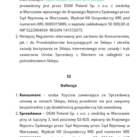
prowadzony jest przez DGM Poland Sp. z o.o. z siedzibą
w Warszawie wpisanego do Krajowego Rejestru Sądowego przez
Sąd Rejonowy w Warszawie, Wydział XIII Gospodarczy KRS pod
numerem KRS 0000315889, o kapitale zakładowym 50 000,00 zł,
NIP 5222904934 REGON 141572075.
Niniejszy Regulamin skierowany jest zarówno do Konsumentów,
jak i do Przedsiębiorców korzystających ze Sklepu i określa
zasady korzystania ze Sklepu internetowego oraz zasady i tryb
zawierania Umów Sprzedaży z Klientem na odległość za
pośrednictwem Sklepu.
§
2
Definicje
Konsument
- osoba fizyczna zawierająca ze Sprzedawcą
umowę w ramach Sklepu, której przedmiot nie jest związany
bezpośrednio z jej działalnością gospodarczą lub zawodową.
Sprzedawca
– DGM Poland Sp. z o.o. z siedzibą w Warszawie
przy ul. Łączyny 3, kod pocztowy 02-820, wpisany do Krajowego
Rejestru Sądowego przez Sąd Rejonowy przez Sąd Rejonowy w
Warszawie, Wydział XIII Gospodarczy KRS pod numerem KRS