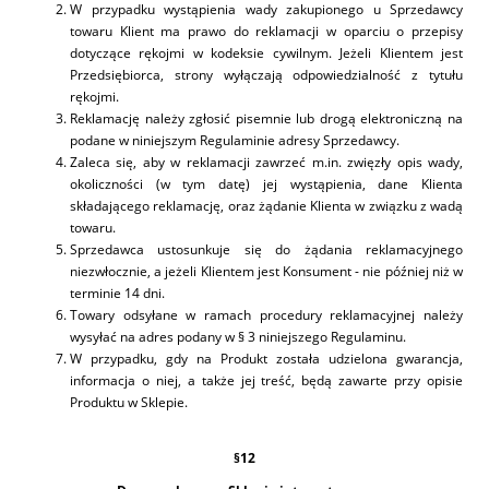
W przypadku wystąpienia wady zakupionego u Sprzedawcy
towaru Klient ma prawo do reklamacji w oparciu o przepisy
dotyczące rękojmi w kodeksie cywilnym. Jeżeli Klientem jest
Przedsiębiorca, strony wyłączają odpowiedzialność z tytułu
rękojmi.
Reklamację należy zgłosić pisemnie lub drogą elektroniczną na
podane w niniejszym Regulaminie adresy Sprzedawcy.
Zaleca się, aby w reklamacji zawrzeć m.in. zwięzły opis wady,
okoliczności (w tym datę) jej wystąpienia, dane Klienta
składającego reklamację, oraz żądanie Klienta w związku z wadą
towaru.
Sprzedawca ustosunkuje się do żądania reklamacyjnego
niezwłocznie, a jeżeli Klientem jest Konsument - nie później niż w
terminie 14 dni.
Towary odsyłane w ramach procedury reklamacyjnej należy
wysyłać na adres podany w § 3 niniejszego Regulaminu.
W przypadku, gdy na Produkt została udzielona gwarancja,
informacja o niej, a także jej treść, będą zawarte przy opisie
Produktu w Sklepie.
§12