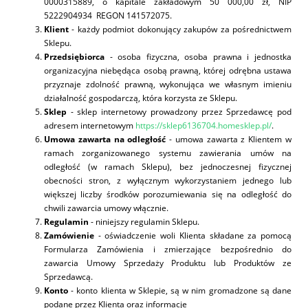
0000315889, o kapitale zakładowym 50 000,00 zł, NIP
5222904934 REGON 141572075.
Klient
- każdy podmiot dokonujący zakupów za pośrednictwem
Sklepu.
Przedsiębiorca
- osoba fizyczna, osoba prawna i jednostka
organizacyjna niebędąca osobą prawną, której odrębna ustawa
przyznaje zdolność prawną, wykonująca we własnym imieniu
działalność gospodarczą, która korzysta ze Sklepu.
Sklep
- sklep internetowy prowadzony przez Sprzedawcę pod
adresem internetowym
https://sklep6136704.homesklep.pl/
.
Umowa zawarta na odległość
- umowa zawarta z Klientem w
ramach zorganizowanego systemu zawierania umów na
odległość (w ramach Sklepu), bez jednoczesnej fizycznej
obecności stron, z wyłącznym wykorzystaniem jednego lub
większej liczby środków porozumiewania się na odległość do
chwili zawarcia umowy włącznie.
Regulamin
- niniejszy regulamin Sklepu.
Zamówienie
- oświadczenie woli Klienta składane za pomocą
Formularza Zamówienia i zmierzające bezpośrednio do
zawarcia Umowy Sprzedaży Produktu lub Produktów ze
Sprzedawcą.
Konto
- konto klienta w Sklepie, są w nim gromadzone są dane
podane przez Klienta oraz informacje