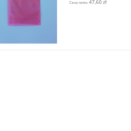
47,60 zł
Cena netto:
 Pac z wermikulitem
Etykieta UN 3481 - Lithium
Batteries - Ion