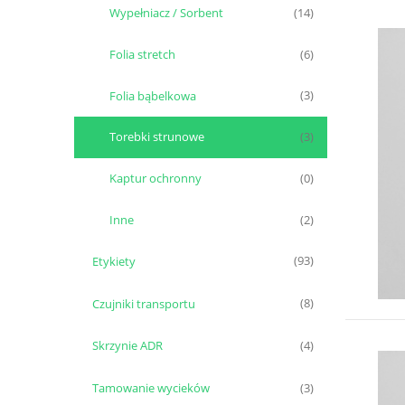
Wypełniacz / Sorbent
(14)
Folia stretch
(6)
Folia bąbelkowa
(3)
Torebki strunowe
(3)
Kaptur ochronny
(0)
Inne
(2)
Etykiety
(93)
Czujniki transportu
(8)
Skrzynie ADR
(4)
Tamowanie wycieków
(3)