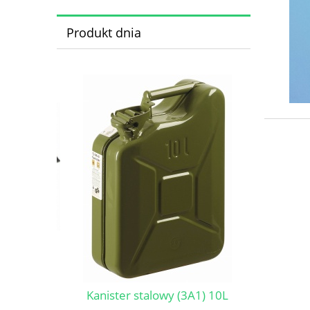
Produkt dnia
Safe
erowy
Kanister stalowy (3A1) 10L
- 8 szt.