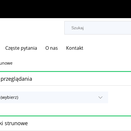
Częste pytania
O nas
Kontakt
runowe
 przeglądania
 (wybierz)
ki strunowe