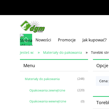
Nowości
Promocje
Jak kupować?
»
»
Jesteś w:
Materiały do pakowania
Torebki st
Menu
Opcje
Materiały do pakowania
(248)
Cena:
Opakowania zewnętrzne
(220)
Opakowania wewnętrzne
(0)
Toreb