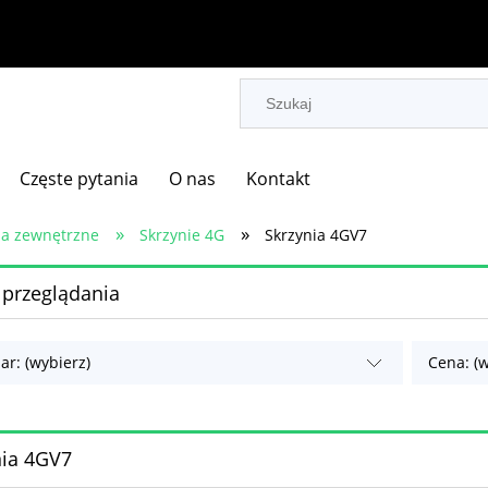
Częste pytania
O nas
Kontakt
»
»
a zewnętrzne
Skrzynie 4G
Skrzynia 4GV7
 przeglądania
ar: (wybierz)
Cena: (w
nia 4GV7