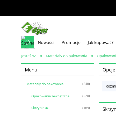
Nowości
Promocje
Jak kupować?
»
»
Jesteś w:
Materiały do pakowania
Opakowani
Menu
Opcje
Materiały do pakowania
(248)
Rozmi
Opakowania zewnętrzne
(220)
Skrzynie 4G
(169)
Skrzy