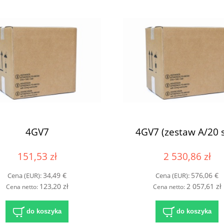
4GV7
4GV7 (zestaw A/20 s
151,53 zł
2 530,86 zł
34,49 €
576,06 €
Cena (EUR):
Cena (EUR):
123,20 zł
2 057,61 zł
Cena netto:
Cena netto:
do koszyka
do koszyka